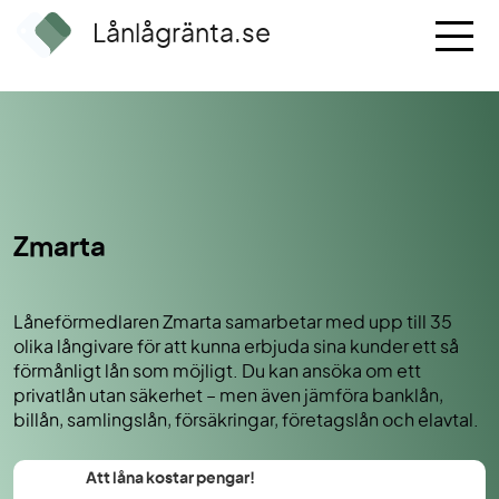
Lånlågränta.se
Zmarta
Låneförmedlaren Zmarta samarbetar med upp till 35
olika långivare för att kunna erbjuda sina kunder ett så
förmånligt lån som möjligt. Du kan ansöka om ett
privatlån utan säkerhet – men även jämföra banklån,
billån, samlingslån, försäkringar, företagslån och elavtal.
Att låna kostar pengar!