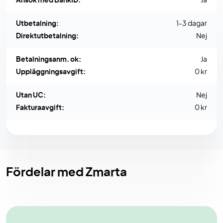
Ansök med BankID:
Ja
Utbetalning:
1-3 dagar
Direktutbetalning:
Nej
Betalningsanm. ok:
Ja
Uppläggningsavgift:
0 kr
Utan UC:
Nej
Fakturaavgift:
0 kr
Fördelar med Zmarta