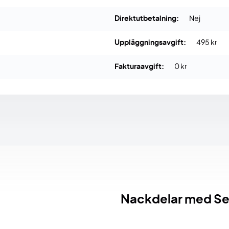
Direktutbetalning:
Nej
Uppläggningsavgift:
495 kr
Fakturaavgift:
0 kr
Nackdelar med S