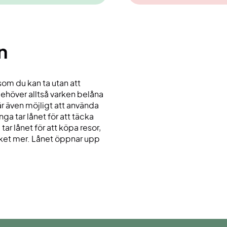
n
som du kan ta utan att
höver alltså varken belåna
t är även möjligt att använda
ga tar lånet för att täcka
ar lånet för att köpa resor,
cket mer. Lånet öppnar upp