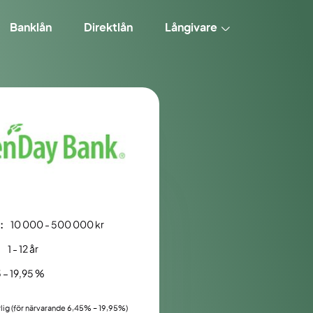
Banklån
Direktlån
Långivare
:
10 000 - 500 000 kr
:
1 - 12 år
 – 19,95 %
rlig (för närvarande 6,45% – 19,95%)