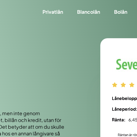
Privatlån
Blancolån
Bolån
Lånebelopp
Låneperiod
ån, men inte genom
Ränta:
6,45
 billån och kredit, utan för
Det betyder att om du skulle
a hos en annan långivare så
Räntan är rö