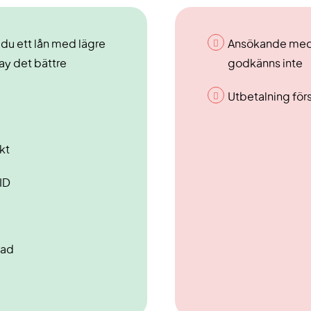
r du ett lån med lägre
Ansökande med
y det bättre
godkänns inte
Utbetalning förs
kt
ID
nad