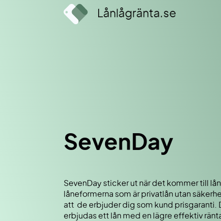
Lånlågränta.se
SevenDay
SevenDay sticker ut när det kommer till l
låneformerna som är privatlån utan säkerhet,
att de erbjuder dig som kund prisgaranti. 
erbjudas ett lån med en lägre effektiv ränt