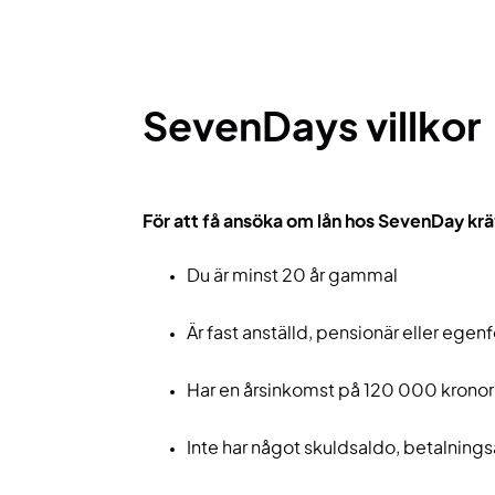
SevenDays villkor
För att få ansöka om lån hos SevenDay krä
Du är minst 20 år gammal
Är fast anställd, pensionär eller egen
Har en årsinkomst på 120 000 kronor
Inte har något skuldsaldo, betalning