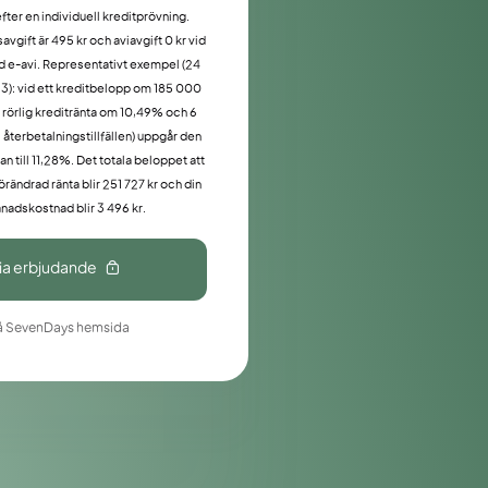
efter en individuell kreditprövning.
vgift är 495 kr och aviavgift 0 kr vid
d e-avi. Representativt exempel (24
3): vid ett kreditbelopp om 185 000
g rörlig kreditränta om 10,49% och 6
2 återbetalningstillfällen) uppgår den
an till 11,28%. Det totala beloppet att
örändrad ränta blir 251 727 kr och din
nadskostnad blir 3 496 kr.
ia erbjudande
å SevenDays hemsida