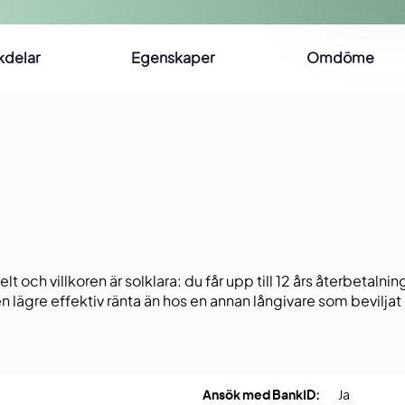
kdelar
Egenskaper
Omdöme
 och villkoren är solklara: du får upp till 12 års återbetalnin
ig en lägre effektiv ränta än hos en annan långivare som bevil
Ansök med BankID:
Ja