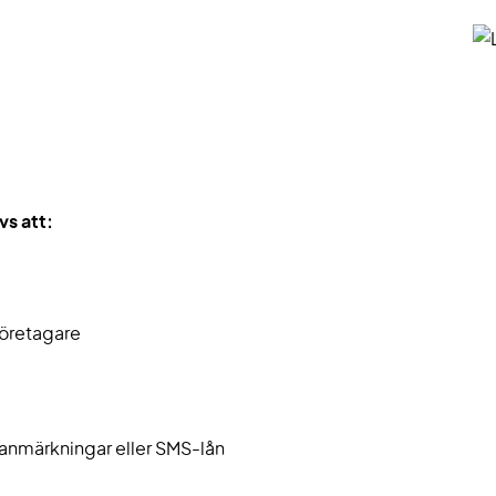
vs att:
företagare
sanmärkningar eller SMS-lån