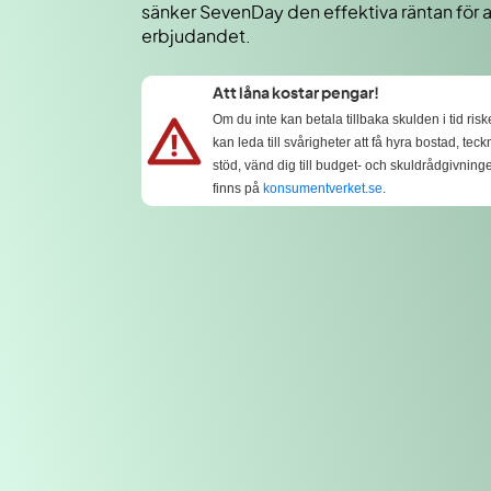
sänker SevenDay den effektiva räntan för 
erbjudandet.
Att låna kostar pengar!
Om du inte kan betala tillbaka skulden i tid ri
kan leda till svårigheter att få hyra bostad, t
stöd, vänd dig till budget- och skuldrådgivnin
finns på
konsumentverket.se
.