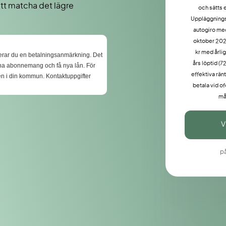
att matcha det lägre
och sätts 
Uppläggningsa
autogiro me
oktober 202
kr med årli
skerar du en betalningsanmärkning. Det
års löptid (7
eckna abonnemang och få nya lån. För
effektiva ränt
gen i din kommun. Kontaktuppgifter
betala vid of
må
V
p