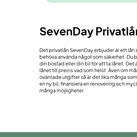
SevenDay Privatlå
Det privatlån SevenDay erbjuder är ett lån 
behöva använda något som säkerhet. Du be
din bostad eller din bil för att ta lånet. De
lånet till precis vad som helst. Även om mån
oväntade utgifter så är det lika många som t
en ny bil, finansiera en renovering och my
många möjligheter.