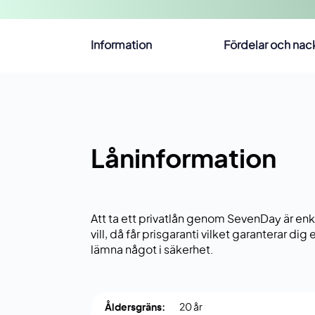
Information
Fördelar och nac
Låninformation
Att ta ett privatlån genom SevenDay är enkelt
vill, då får prisgaranti vilket garanterar d
lämna något i säkerhet.
Åldersgräns:
20 år