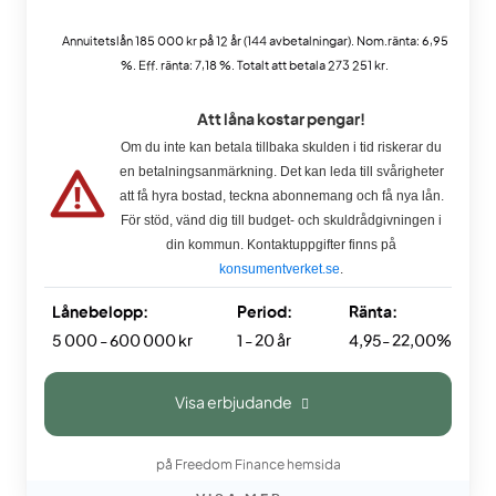
Annuitetslån 185 000 kr på 12 år (144 avbetalningar). Nom.ränta: 6,95
%. Eff. ränta: 7,18 %. Totalt att betala 273 251 kr.
Att låna kostar pengar!
Om du inte kan betala tillbaka skulden i tid riskerar du
en betalningsanmärkning. Det kan leda till svårigheter
att få hyra bostad, teckna abonnemang och få nya lån.
För stöd, vänd dig till budget- och skuldrådgivningen i
din kommun. Kontaktuppgifter finns på
konsumentverket.se
.
Lånebelopp:
Period:
Ränta:
5 000 - 600 000 kr
1 - 20 år
4,95- 22,00%
Visa erbjudande
på Freedom Finance hemsida