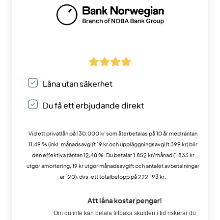
Låna utan säkerhet
Du få ett erbjudande direkt
Vid ett privatlån på 130.000 kr som återbetalas på 10 år med räntan
11,49 % (inkl. månadsavgift 19 kr och uppläggningsavgift 399 kr) blir
den effektiva räntan 12,48 %. Du betalar 1.852 kr/månad (1.833 kr
utgör amortering, 19 kr utgör månadsavgift och antalet avbetalningar
är 120), dvs. ett totalbelopp på 222.193 kr.
Att låna kostar pengar!
Om du inte kan betala tillbaka skulden i tid riskerar du