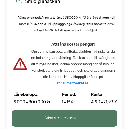
Smidig ansökan
Räkneexempel: Annuitetslån på 350000 kr, 12 års löptid, nominell
ränta 8.19 % och 0 kr i uppläggnings-/aviavgift blir den effektiva
räntan 8.50 %. Total lånekostnad: 550 820 kr.
Att låna kostar pengar!
Om du inte kan betala tillbaka skulden i tid riskerar du
en betalningsanmärkning. Det kan leda till svårigheter
att få hyra bostad, teckna abonnemang och få nya lån.
För stöd, vänd dig till budget- och skuldrådgivningen i
din kommun. Kontaktuppgifter finns på
konsumentverket.se
.
Lånebelopp:
Period:
Ränta:
5 000 - 800 000 kr
1 - 15 år
4,50 - 21,99 %
Visa erbjudande