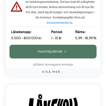
en betalningsanmärkning. Det kan leda till svårigheter
att få hyra bostad, teckna abonnemang och få nya lån.
För stöd, vänd dig till budget- och skuldrådgivningen i
din kommun. Kontaktuppgifter finns på
konsumentverket.se
.
Lånebelopp:
Period:
Ränta:
5 000 – 800 000 kr
1 - 15 år
5,99 - 18,99 %
Visa erbjudande
på Bank Norwegians hemsida
VISA MER