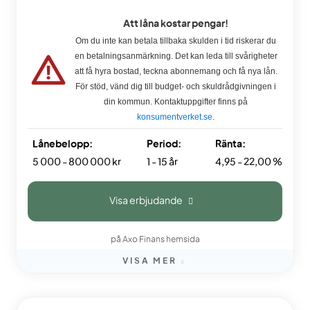
Att låna kostar pengar!
Om du inte kan betala tillbaka skulden i tid riskerar du
en betalningsanmärkning. Det kan leda till svårigheter
att få hyra bostad, teckna abonnemang och få nya lån.
För stöd, vänd dig till budget- och skuldrådgivningen i
din kommun. Kontaktuppgifter finns på
konsumentverket.se
.
Lånebelopp:
Period:
Ränta:
5 000 - 800 000 kr
1 - 15 år
4,95 - 22,00 %
Visa erbjudande
på Axo Finans hemsida
VISA MER