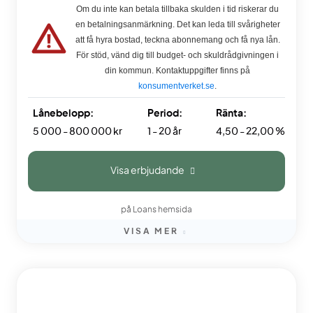
Om du inte kan betala tillbaka skulden i tid riskerar du
en betalningsanmärkning. Det kan leda till svårigheter
att få hyra bostad, teckna abonnemang och få nya lån.
För stöd, vänd dig till budget- och skuldrådgivningen i
din kommun. Kontaktuppgifter finns på
konsumentverket.se
.
Lånebelopp:
Period:
Ränta:
5 000 - 800 000 kr
1 - 20 år
4,50 - 22,00 %
Visa erbjudande
på Loans hemsida
VISA MER