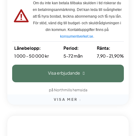
Om du inte kan betala tillbaka skulden i tid riskerar du
en betalningsanmärkning. Det kan leda till svårigheter
att få hyra bostad, teckna abonnemang och få nya lån.
För stöd, vänd dig till budget- och skuldrådgivningen i
din kommun. Kontaktuppgifter finns på
konsumentverket.se
.
Lånebelopp:
Period:
Ränta:
1 000 - 50 000 kr
5-72 mån
7,90 - 21,90%
Visa erbjudande
på Northmills hemsida
VISA MER