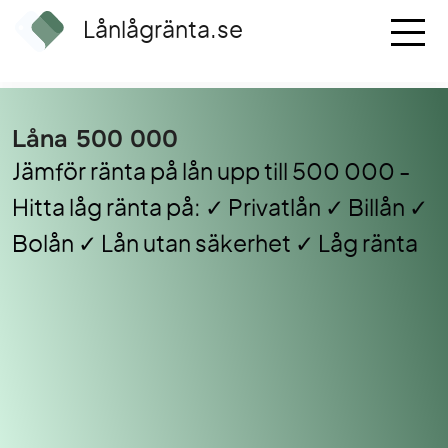
Lånlågränta.se
Låna 500 000
Jämför ränta på lån upp till 500 000 -
Hitta låg ränta på: ✓ Privatlån ✓ Billån ✓
Bolån ✓ Lån utan säkerhet ✓ Låg ränta