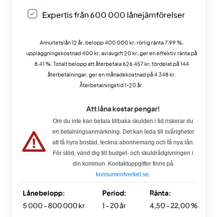
Expertis från 600 000 lånejämförelser
Annuitetslån 12 år, belopp 400 000 kr, rörlig ränta 7,99 %,
uppläggningskostnad 400 kr, aviavgift 20 kr, ger en effektiv ränta på
8,41 %. Totalt belopp att återbetala 626 457 kr, fördelat på 144
återbetalningar, ger en månadskostnad på 4 348 kr.
Återbetalningstid 1-20 år.
Att låna kostar pengar!
Om du inte kan betala tillbaka skulden i tid riskerar du
en betalningsanmärkning. Det kan leda till svårigheter
att få hyra bostad, teckna abonnemang och få nya lån.
För stöd, vänd dig till budget- och skuldrådgivningen i
din kommun. Kontaktuppgifter finns på
konsumentverket.se
.
Lånebelopp:
Period:
Ränta:
5 000 - 800 000 kr
1 - 20 år
4,50 - 22,00 %