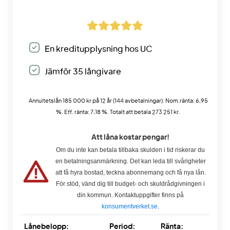
En kreditupplysning hos UC
Jämför 35 långivare
Annuitetslån 185 000 kr på 12 år (144 avbetalningar). Nom.ränta: 6,95
%. Eff. ränta: 7,18 %. Totalt att betala 273 251 kr.
Att låna kostar pengar!
Om du inte kan betala tillbaka skulden i tid riskerar du
en betalningsanmärkning. Det kan leda till svårigheter
att få hyra bostad, teckna abonnemang och få nya lån.
För stöd, vänd dig till budget- och skuldrådgivningen i
din kommun. Kontaktuppgifter finns på
konsumentverket.se
.
Lånebelopp:
Period:
Ränta: