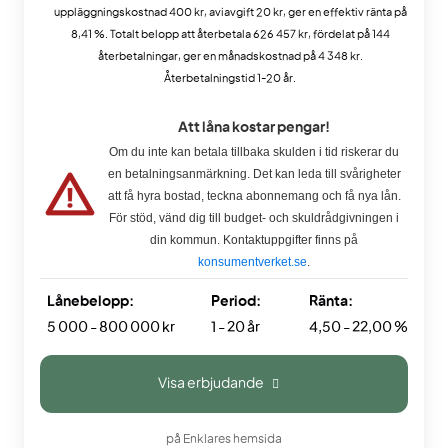
uppläggningskostnad 400 kr, aviavgift 20 kr, ger en effektiv ränta på
8,41 %. Totalt belopp att återbetala 626 457 kr, fördelat på 144
återbetalningar, ger en månadskostnad på 4 348 kr.
Återbetalningstid 1-20 år.
Att låna kostar pengar!
Om du inte kan betala tillbaka skulden i tid riskerar du
en betalningsanmärkning. Det kan leda till svårigheter
att få hyra bostad, teckna abonnemang och få nya lån.
För stöd, vänd dig till budget- och skuldrådgivningen i
din kommun. Kontaktuppgifter finns på
konsumentverket.se
.
Lånebelopp:
Period:
Ränta:
5 000 - 800 000 kr
1 - 20 år
4,50 - 22,00 %
Visa erbjudande
på Enklares hemsida