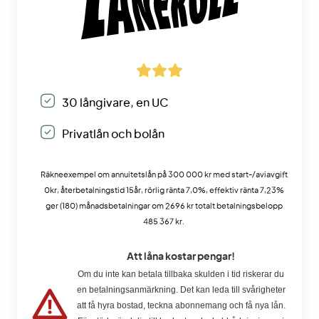
30 långivare, en UC
Privatlån och bolån
Räkneexempel om annuitetslån på 300 000 kr med start-/aviavgift
0kr, återbetalningstid 15år, rörlig ränta 7,0%, effektiv ränta 7,23%
ger (180) månadsbetalningar om 2696 kr totalt betalningsbelopp
485 367 kr.
Att låna kostar pengar!
Om du inte kan betala tillbaka skulden i tid riskerar du
en betalningsanmärkning. Det kan leda till svårigheter
att få hyra bostad, teckna abonnemang och få nya lån.