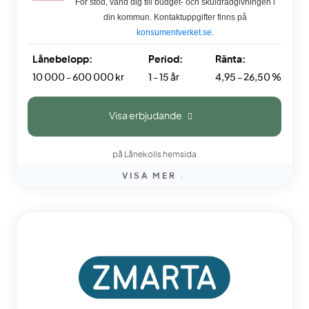
För stöd, vänd dig till budget- och skuldrådgivningen i
din kommun. Kontaktuppgifter finns på
konsumentverket.se
.
Lånebelopp:
Period:
Ränta:
10 000 - 600 000 kr
1 - 15 år
4,95 - 26,50 %
Visa erbjudande
på Lånekolls hemsida
VISA MER