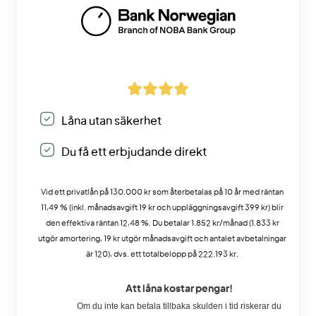
Låna utan säkerhet
Du få ett erbjudande direkt
Vid ett privatlån på 130.000 kr som återbetalas på 10 år med räntan
11,49 % (inkl. månadsavgift 19 kr och uppläggningsavgift 399 kr) blir
den effektiva räntan 12,48 %. Du betalar 1.852 kr/månad (1.833 kr
utgör amortering, 19 kr utgör månadsavgift och antalet avbetalningar
är 120), dvs. ett totalbelopp på 222.193 kr.
Att låna kostar pengar!
Om du inte kan betala tillbaka skulden i tid riskerar du