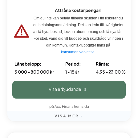
Att låna kostar pengar!
Om du inte kan betala tillbaka skulden i tid riskerar du
en betalningsanmärkning. Det kan leda till svårigheter
att få hyra bostad, teckna abonnemang och få nya lån.
För stöd, vänd dig till budget- och skuldrådgivningen i
din kommun. Kontaktuppgifter finns på
konsumentverket.se
.
Lånebelopp:
Period:
Ränta:
5 000 - 800 000 kr
1 - 15 år
4,95 - 22,00 %
Visa erbjudande
på Axo Finans hemsida
VISA MER