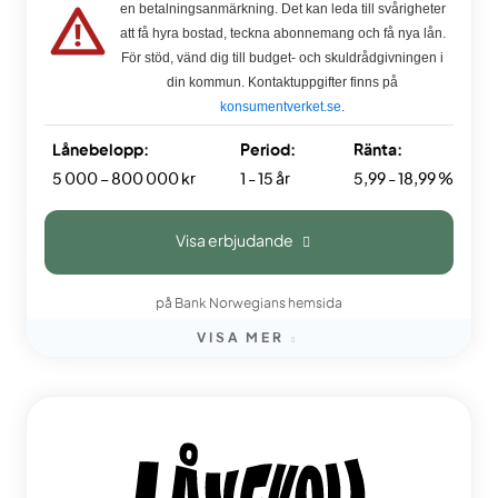
en betalningsanmärkning. Det kan leda till svårigheter
att få hyra bostad, teckna abonnemang och få nya lån.
För stöd, vänd dig till budget- och skuldrådgivningen i
din kommun. Kontaktuppgifter finns på
konsumentverket.se
.
Lånebelopp:
Period:
Ränta:
5 000 – 800 000 kr
1 - 15 år
5,99 - 18,99 %
Visa erbjudande
på Bank Norwegians hemsida
VISA MER