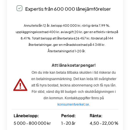
Expertis från 600 000 lånejämförelser
Annuitetslån 12 år, belopp 400 000 kr, rörlig ränta 7,99 %,
uppläggningskostnad 400 kr, aviavgift 20 kr, ger en effektiv ränta på
8,41 %. Totalt belopp att återbetala 626 457 kr, fördelat på 144
återbetalningar, ger en månadskostnad på 4 348 kr.
Återbetalningstid 1-20 år.
Att låna kostar pengar!
Om du inte kan betala tillbaka skulden i tid riskerar du
en betalningsanmärkning. Det kan leda till svårigheter
att få hyra bostad, teckna abonnemang och få nya lån.
För stöd, vänd dig till budget- och skuldrådgivningen i
din kommun. Kontaktuppgifter finns på
konsumentverket.se
.
Lånebelopp:
Period:
Ränta:
5 000 - 800 000 kr
1 - 20 år
4,50 - 22,00 %