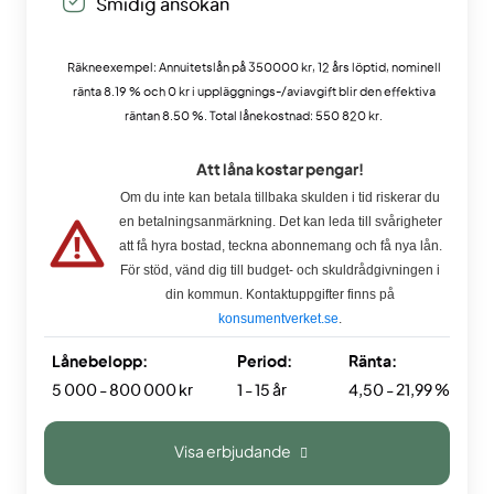
Smidig ansökan
Räkneexempel: Annuitetslån på 350000 kr, 12 års löptid, nominell
ränta 8.19 % och 0 kr i uppläggnings-/aviavgift blir den effektiva
räntan 8.50 %. Total lånekostnad: 550 820 kr.
Att låna kostar pengar!
Om du inte kan betala tillbaka skulden i tid riskerar du
en betalningsanmärkning. Det kan leda till svårigheter
att få hyra bostad, teckna abonnemang och få nya lån.
För stöd, vänd dig till budget- och skuldrådgivningen i
din kommun. Kontaktuppgifter finns på
konsumentverket.se
.
Lånebelopp:
Period:
Ränta:
5 000 - 800 000 kr
1 - 15 år
4,50 - 21,99 %
Visa erbjudande