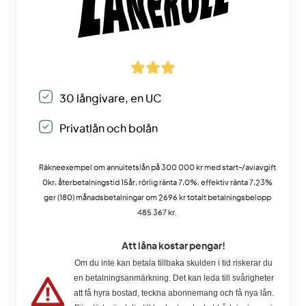
30 långivare, en UC
Privatlån och bolån
Räkneexempel om annuitetslån på 300 000 kr med start-/aviavgift
0kr, återbetalningstid 15år, rörlig ränta 7,0%, effektiv ränta 7,23%
ger (180) månadsbetalningar om 2696 kr totalt betalningsbelopp
485 367 kr.
Att låna kostar pengar!
Om du inte kan betala tillbaka skulden i tid riskerar du
en betalningsanmärkning. Det kan leda till svårigheter
att få hyra bostad, teckna abonnemang och få nya lån.