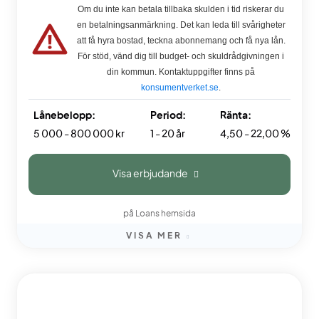
Om du inte kan betala tillbaka skulden i tid riskerar du
en betalningsanmärkning. Det kan leda till svårigheter
att få hyra bostad, teckna abonnemang och få nya lån.
För stöd, vänd dig till budget- och skuldrådgivningen i
din kommun. Kontaktuppgifter finns på
konsumentverket.se
.
Lånebelopp:
Period:
Ränta:
5 000 - 800 000 kr
1 - 20 år
4,50 - 22,00 %
Visa erbjudande
på Loans hemsida
VISA MER