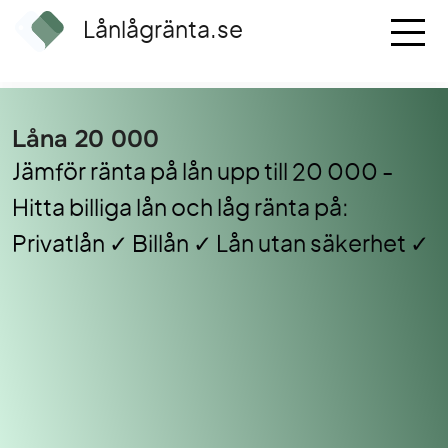
Lånlågränta.se
Låna 20 000
Jämför ränta på lån upp till 20 000 -
Hitta billiga lån och låg ränta på:
Privatlån ✓ Billån ✓ Lån utan säkerhet ✓