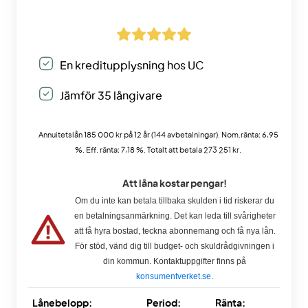
En kreditupplysning hos UC
Jämför 35 långivare
Annuitetslån 185 000 kr på 12 år (144 avbetalningar). Nom.ränta: 6,95
%. Eff. ränta: 7,18 %. Totalt att betala 273 251 kr.
Att låna kostar pengar!
Om du inte kan betala tillbaka skulden i tid riskerar du
en betalningsanmärkning. Det kan leda till svårigheter
att få hyra bostad, teckna abonnemang och få nya lån.
För stöd, vänd dig till budget- och skuldrådgivningen i
din kommun. Kontaktuppgifter finns på
konsumentverket.se
.
Lånebelopp:
Period:
Ränta: