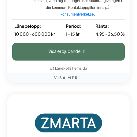
För stöd, vänd dig till budget- och skuldrådgivningen i
din kommun. Kontaktuppgifter finns på
konsumentverket.se
.
Lånebelopp:
Period:
Ränta:
10 000 - 600 000 kr
1 - 15 år
4,95 - 26,50 %
Visa erbjudande
på Lånekolls hemsida
VISA MER