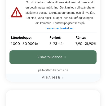
Om du inte kan betala tillbaka skulden i tid riskerar du
en betalningsanmärkning. Det kan leda till svårigheter
att få hyra bostad, teckna abonnemang och få nya lån.
För stöd, vänd dig till budget- och skuldrådgivningen i
din kommun. Kontaktuppgifter finns på
konsumentverket.se
.
Lånebelopp:
Period:
Ränta:
1 000 - 50 000 kr
5-72 mån
7,90 - 21,90%
Visa erbjudande
på Northmills hemsida
VISA MER