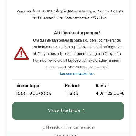
Annuitetslån 185 000 kr på 12 år (144 avbetalningar). Nom.ränta: 6,95
%. Eff. ränta: 7,18 %. Totalt att betala 273 251 kr.
Att låna kostar pengar!
Om du inte kan betala tillbaka skulden i tid riskerar du
en betalningsanmärkning. Det kan leda till svårigheter
att få hyra bostad, teckna abonnemang och få nya lån.
För stöd, vänd dig till budget- och skuldrådgivningen i
din kommun. Kontaktuppgifter finns på
konsumentverket.se
.
Lånebelopp:
Period:
Ränta:
5 000 - 600 000 kr
1 - 20 år
4,95- 22,00%
Visa erbjudande
på Freedom Finance hemsida