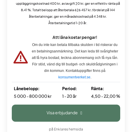
uppläggningskostnad 400 kr, aviavgift 20 kr, ger en effektiv ränta på
8,41 %. Totalt belopp att återbetala 626 457 kr, fördelat på 144
återbetalningar, ger en månadskostnad på 4 348 kr.
Återbetalningstid 1-20 år.
Att låna kostar pengar!
Om du inte kan betala tillbaka skulden i tid riskerar du
en betalningsanmärkning. Det kan leda till svårigheter
att få hyra bostad, teckna abonnemang och få nya lån.
För stöd, vänd dig till budget- och skuldrådgivningen i
din kommun. Kontaktuppgifter finns på
konsumentverket.se
.
Lånebelopp:
Period:
Ränta:
5 000 - 800 000 kr
1 - 20 år
4,50 - 22,00 %
Visa erbjudande
på Enklares hemsida