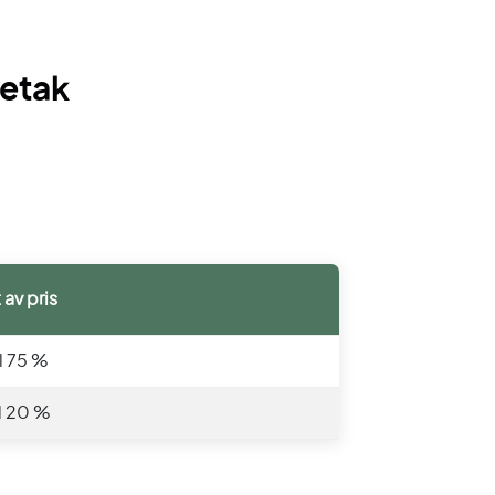
netak
 av pris
ll 75 %
ll 20 %