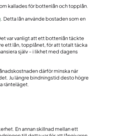
som kallades för bottenlån och topplån.
g
. Detta lån använde bostaden som en
 var vanligt att ett bottenlån täckte
tt lån, topplånet, för att totalt täcka
nsiera själv – i likhet med dagens
 månadskostnaden därför minska när
ndet. Ju längre bindningstid desto högre
a ränteläget.
rhet. En annan skillnad mellan ett
dningen till detta var för att långivaren