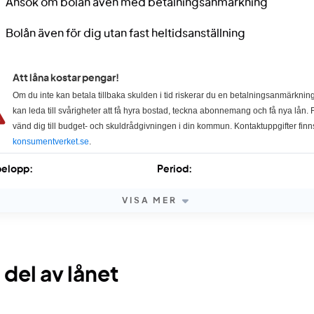
Ansök om bolån även med betalningsanmärkning
Bolån även för dig utan fast heltidsanställning
Att låna kostar pengar!
Om du inte kan betala tillbaka skulden i tid riskerar du en betalningsanmärkning
kan leda till svårigheter att få hyra bostad, teckna abonnemang och få nya lån. F
vänd dig till budget- och skuldrådgivningen i din kommun. Kontaktuppgifter finn
konsumentverket.se
.
elopp:
Period:
VISA MER
 del av lånet