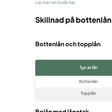
Läs mer om bolån här
.
Skillnad på bottenlå
Bottenlån och topplån
Typ av lån
Bottenlån
Topplån