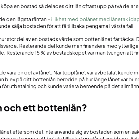
 köpa en bostad så delades ditt lån oftast upp på två delar 
de den lägsta räntan –
i likhet med bolånet med lånetak ida
de sälja bostaden för att få tillbaka pengarna i värsta fall.
 stor del av en bostads värde som bottenlånet får täcka. Det
värde. Resterande del kunde man finansiera med ytterligare e
. Resterande 15 % av bostadsköpet var man tvungen att fina
nde vara en del av lånet. När topplånet var avbetalat kunde
tan blev på ditt bottenlån berodde på hur länge lånet var bu
en för utbetalning och kunde variera beroende på det allmänn
ån och ett bottenlån?
ånet eftersom det inte använde sig av bostaden som en säke
gtvis var tvungen att betala tillbaka topplånet snabbare. Anle