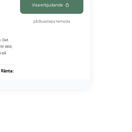
Visa erbjudande
på Bluesteps hemsida
. Det
ör stöd,
s på
Ränta: