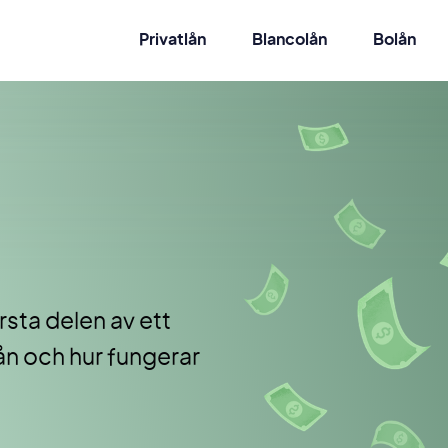
Privatlån
Blancolån
Bolån
rsta delen av ett
ån och hur fungerar