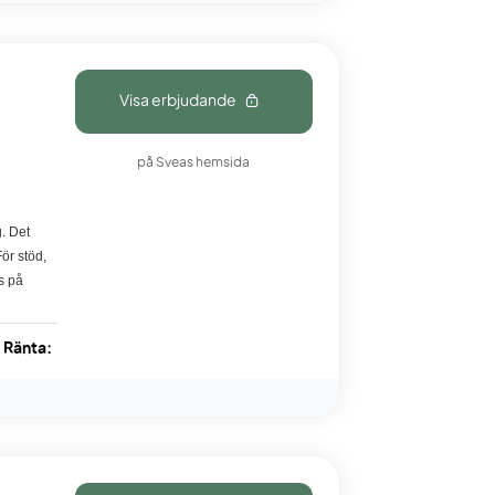
Visa erbjudande
på Sveas hemsida
. Det
ör stöd,
s på
Ränta: