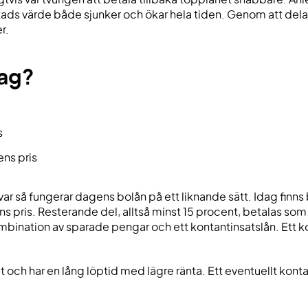
tads värde både sjunker och ökar hela tiden. Genom att dela 
r.
dag?
s
ens pris
var så fungerar dagens bolån på ett liknande sätt. Idag finn
s pris. Resterande del, alltså minst 15 procent, betalas so
bination av sparade pengar och ett kontantinsatslån. Ett kon
ch har en lång löptid med lägre ränta. Ett eventuellt kontan