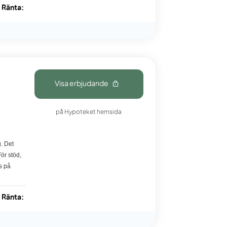
Ränta:
Visa erbjudande
på Hypoteket hemsida
. Det
ör stöd,
s på
Ränta: