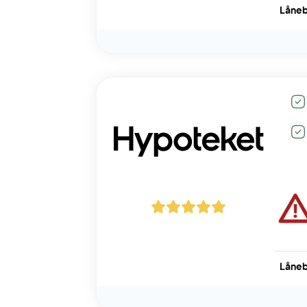
Låneb
Låneb