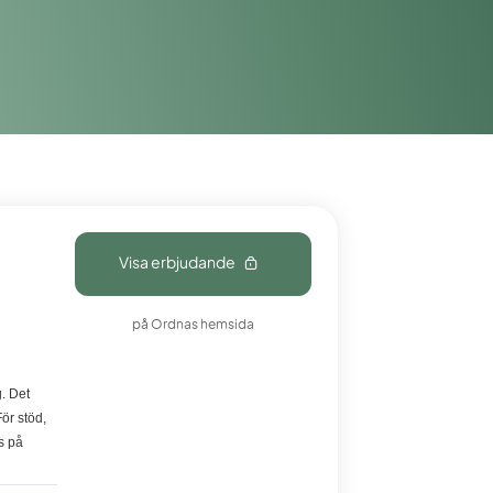
Visa erbjudande
på Ordnas hemsida
. Det
ör stöd,
s på