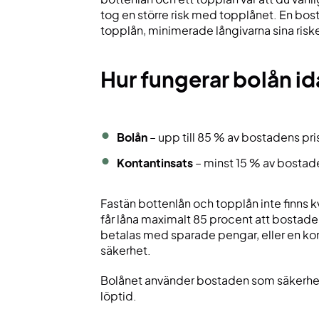
tog en större risk med topplånet. En bos
topplån, minimerade långivarna sina riske
Hur fungerar bolån i
Bolån
– upp till 85 % av bostadens pri
Kontantinsats
– minst 15 % av bostad
Fastän bottenlån och topplån inte finns k
får låna maximalt 85 procent att bostaden
betalas med sparade pengar, eller en kom
säkerhet.
Bolånet använder bostaden som säkerhet o
löptid.