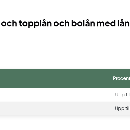
n och topplån och bolån med lå
Procent
Upp ti
Upp ti