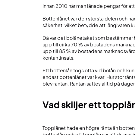
Innan 2010 när man lånade pengar för att
Bottenlånet var den största delen och ha
säkerhet, vilket betydde att långivaren kun
Då var det bolånetaket som bestämmer hur
upp till cirka 70 % av bostadens marknads
upp till 85 % av bostadens marknadsvärde
kontantinsats.
Ett bottenlån togs ofta vid bolån och ku
endast bottenlånet var kvar. Hur stor rän
blev räntan. Räntan sattes alltid på dag
Vad skiljer ett toppl
Topplånet hade en högre ränta än bottenl
bottenlån och ett topplån var att du vanli