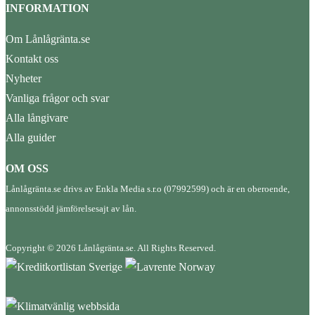
INFORMATION
Om Lånlågränta.se
Kontakt oss
Nyheter
Vanliga frågor och svar
Alla långivare
Alla guider
OM OSS
Lånlågränta.se drivs av Enkla Media s.r.o (07992599) och är en oberoende,
annonsstödd jämförelsesajt av lån.
Copyright © 2026 Lånlågränta.se. All Rights Reserved.