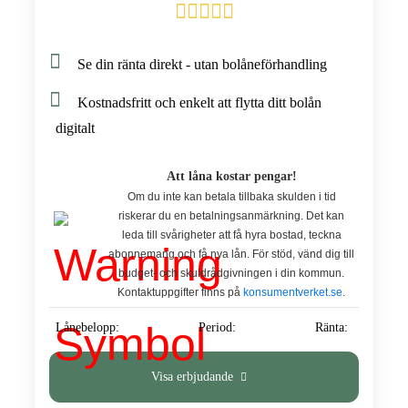
Se din ränta direkt - utan bolåneförhandling
Kostnadsfritt och enkelt att flytta ditt bolån
digitalt
Att låna kostar pengar!
Om du inte kan betala tillbaka skulden i tid
riskerar du en betalningsanmärkning. Det kan
leda till svårigheter att få hyra bostad, teckna
abonnemang och få nya lån. För stöd, vänd dig till
budget- och skuldrådgivningen i din kommun.
Kontaktuppgifter finns på
konsumentverket.se
.
Lånebelopp:
Period:
Ränta:
Visa erbjudande