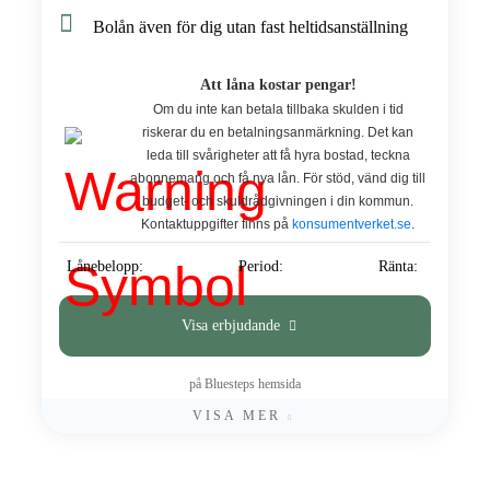
Bolån även för dig utan fast heltidsanställning
Att låna kostar pengar!
Om du inte kan betala tillbaka skulden i tid
riskerar du en betalningsanmärkning. Det kan
leda till svårigheter att få hyra bostad, teckna
abonnemang och få nya lån. För stöd, vänd dig till
budget- och skuldrådgivningen i din kommun.
Kontaktuppgifter finns på
konsumentverket.se
.
Lånebelopp:
Period:
Ränta:
Visa erbjudande
på Bluesteps hemsida
VISA MER