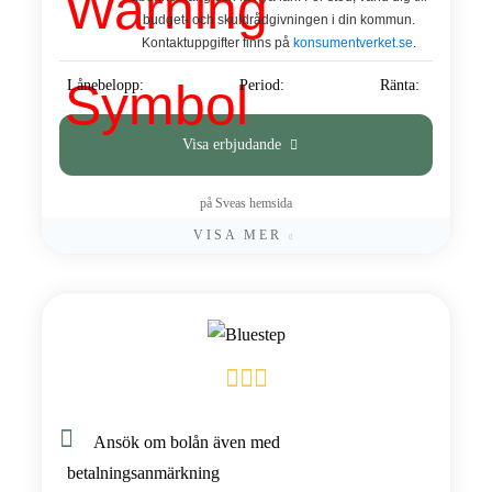
budget- och skuldrådgivningen i din kommun.
Kontaktuppgifter finns på
konsumentverket.se
.
Lånebelopp:
Period:
Ränta:
Visa erbjudande
på Sveas hemsida
VISA MER
Ansök om bolån även med
betalningsanmärkning