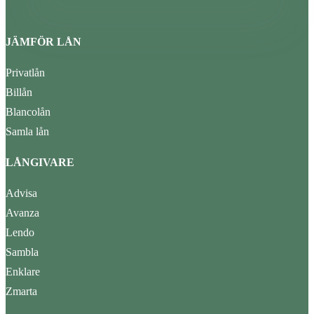
JÄMFÖR LÅN
Privatlån
Billån
Blancolån
Samla lån
LÅNGIVARE
Advisa
Avanza
Lendo
Sambla
Enklare
Zmarta