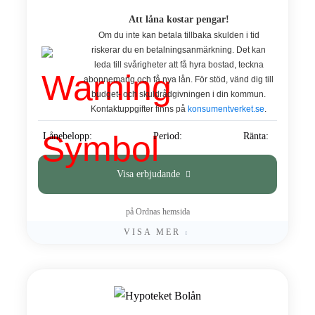
Att låna kostar pengar!
Om du inte kan betala tillbaka skulden i tid
riskerar du en betalningsanmärkning. Det kan
leda till svårigheter att få hyra bostad, teckna
abonnemang och få nya lån. För stöd, vänd dig till
budget- och skuldrådgivningen i din kommun.
Kontaktuppgifter finns på
konsumentverket.se
.
Lånebelopp:
Period:
Ränta:
Visa erbjudande
på Ordnas hemsida
VISA MER