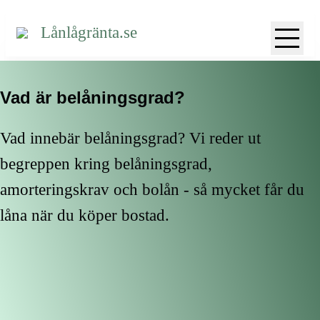
Lånlågränta.se
Vad är belåningsgrad?
Vad innebär belåningsgrad? Vi reder ut
begreppen kring belåningsgrad,
amorteringskrav och bolån - så mycket får du
låna när du köper bostad.